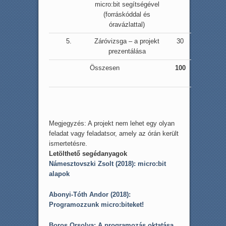
micro:bit segítségével
(forráskóddal és
óravázlattal)
5.
Záróvizsga – a projekt
30
prezentálása
Összesen
100
.
Megjegyzés: A projekt nem lehet egy olyan
feladat vagy feladatsor, amely az órán került
ismertetésre.
Letölthető segédanyagok
Námesztovszki Zsolt (2018): micro:bit
alapok
Abonyi-Tóth Andor (2018):
Programozzunk micro:biteket!
Boros Orsolya: A programozás oktatása