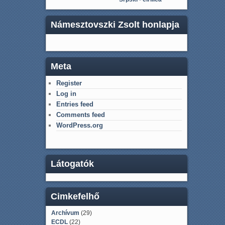
Námesztovszki Zsolt honlapja
Meta
Register
Log in
Entries feed
Comments feed
WordPress.org
Látogatók
Cimkefelhő
Archívum
(29)
ECDL
(22)