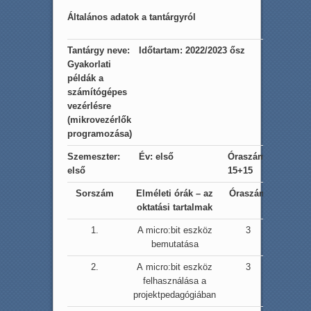
Általános adatok a tantárgyról
Tantárgy neve:
Időtartam: 2022/2023 ősz
Gyakorlati
példák a
számítógépes
vezérlésre
(mikrovezérlők
programozása)
Szemeszter:
Év: első
Óraszám:
első
15+15
Sorszám
Elméleti órák – az
Óraszám
oktatási tartalmak
1.
A micro:bit eszköz
3
bemutatása
2.
A micro:bit eszköz
3
felhasználása a
projektpedagógiában