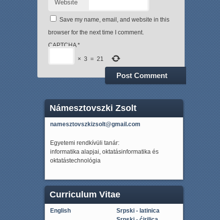
Website
Save my name, email, and website in this
browser for the next time I comment.
CAPTCHA
*
×
3
=
21
Námesztovszki Zsolt
namesztovszkizsolt@gmail.com
Egyetemi rendkívüli tanár:
informatika alapjai, oktatásinformatika és
oktatástechnológia
Curriculum Vitae
English
Srpski - latinica
Srpski - ćirilica