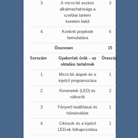
3.
A micro:bit eszköz
3
alkalmazhatósága a
szerbiai tanterv
keretein belül
4.
Konkrét projektek
6
bemutatása
Összesen
15
Sorszám
Gyakorlati órák – az
Óraszám
oktatási tartalmak
1.
Micro:bit alapok és a
1
kijelző programozása
2.
Kimenetek (LED) és
2
változók
3.
Fényerő beállításai és
1
hőmérséklet
4.
Ciklusok és a kijelző
1
LED-ek felkapcsolása