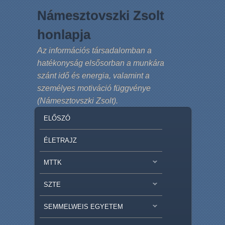
Námesztovszki Zsolt
honlapja
Az információs társadalomban a
hatékonyság elsősorban a munkára
szánt idő és energia, valamint a
személyes motiváció függvénye
(Námesztovszki Zsolt).
MAIN MENU
SKIP TO PRIMARY CONTENT
SKIP TO SECONDARY CONTENT
ELŐSZÓ
ÉLETRAJZ
MTTK
SZTE
SEMMELWEIS EGYETEM