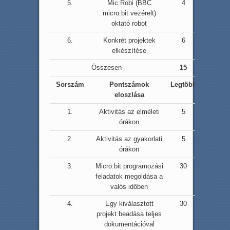
5.
Mic:Robi (BBC
4
micro:bit vezérelt)
oktató robot
6.
Konkrét projektek
6
elkészítése
Összesen
15
Sorszám
Pontszámok
Legtöbb
eloszlása
1.
Aktivitás az elméleti
5
órákon
2.
Aktivitás az gyakorlati
5
órákon
3.
Micro:bit programozási
30
feladatok megoldása a
valós időben
4.
Egy kiválasztott
30
projekt beadása teljes
dokumentációval