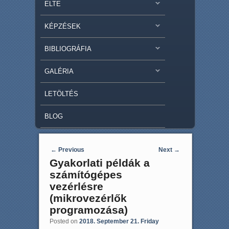
ELTE
KÉPZÉSEK
BIBLIOGRÁFIA
GALÉRIA
LETÖLTÉS
BLOG
Post navigation
←
Previous
Next
→
Gyakorlati példák a
számítógépes
vezérlésre
(mikrovezérlők
programozása)
Posted on
2018. September 21. Friday