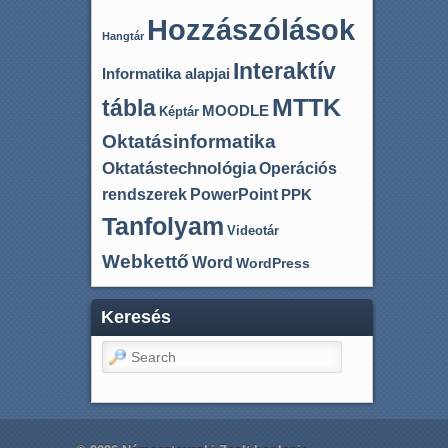
Hozzászólások
Hangtár
Interaktív
Informatika alapjai
MTTK
tábla
MOODLE
Képtár
Oktatásinformatika
Oktatástechnológia
Operációs
rendszerek
PowerPoint
PPK
Tanfolyam
Videotár
Webkettő
Word
WordPress
Keresés
Search