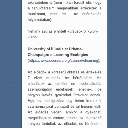
tekintetében is (nem ritkán fordult elő, hogy
a tanulótársaim magasabban értékelték a
munkámat, mint én az önértékelés
folyamatában).
Néhány szó az említett kurzusokról külön-
külön:
University of Illinois at Urbana-
Champaign: e-Learning Ecologies
(
https://www.coursera.org/course/elearning
):
Az előadók a korszerű oktatás és értékelés
7 elvét
mutatják be hétről-hétre. Az
előadások az elmélet és modellalkotás
szempontjából érdekesek lehetnek, de
nagyon kevés gyakorlati útravalót adnak.
Egy elv feldolgozása egy héten keresztül
számomra picit vontatott és túl lineáris volt.
Az előadás végén, amikor a gyakorlati
megoldásokat vártam, szinte az ellenkező
irányba fordultak az előadók és történelmi