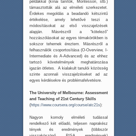
példákkal (kínai tanítók, Montessori, stb.)
támasztották alá az elméleti szerkezetet.
Érdekes megoldás a beadandó kétszintű
értékelése, amely lehetővé teszi a
módosításokat az első visszajelzések
alapján. Másrészről a “kötelező”
hozzászólásokat az egyes témakörökben is
sokszor tehernek éreztem. Másrészről a
felhasználók csoportosítása (O-Overview, I-
Intermediate és A-Advanced) és az ehhez
tartozó követelmények meghatározása
igazán ötletes. A kialakult tanulói közösség
szinte azonnali visszajelzéseket ad az
egyes kérdésekre és problémafelvetésre.
The University of Melbourne: Assessment
and Teaching of 21st Century Skills
(
https://www.coursera.org/course/atc21s
):
Nagyon komoly elméleti tudással
rendelkező két előadó, teljesen naprakész
tények és eredmények (többször
visszaköszönő PISA eredmények)