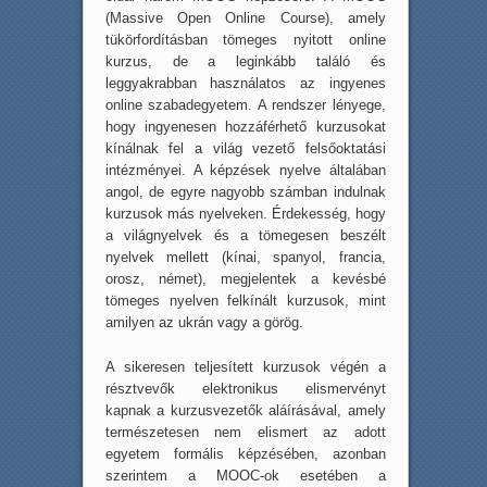
(Massive Open Online Course), amely
tükörfordításban tömeges nyitott online
kurzus, de a leginkább találó és
leggyakrabban használatos az ingyenes
online szabadegyetem. A rendszer lényege,
hogy ingyenesen hozzáférhető kurzusokat
kínálnak fel a világ vezető felsőoktatási
intézményei. A képzések nyelve általában
angol, de egyre nagyobb számban indulnak
kurzusok más nyelveken. Érdekesség, hogy
a világnyelvek és a tömegesen beszélt
nyelvek mellett (kínai, spanyol, francia,
orosz, német), megjelentek a kevésbé
tömeges nyelven felkínált kurzusok, mint
amilyen az ukrán vagy a görög.
A sikeresen teljesített kurzusok végén a
résztvevők elektronikus elismervényt
kapnak a kurzusvezetők aláírásával, amely
természetesen nem elismert az adott
egyetem formális képzésében, azonban
szerintem a MOOC-ok esetében a