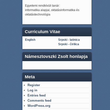
Egyetemi rendkívüli tanár:
informatika alapjai, oktatásinformatika és
oktatástechnológia
Curriculum Vitae
English
Srpski - latinica
Srpski - ćirilica
Námesztovszki Zsolt honlapja
Meta
Register
Log in
Entries feed
Comments feed
WordPress.org