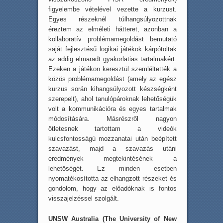
figyelembe vételével vezette a kurzust.
Egyes részeknél túlhangsúlyozottnak
éreztem az elméleti hátteret, azonban a
kollaboratív problémamegoldást bemutató
saját fejlesztésű logikai játékok kárpótoltak
az addig elmaradt gyakorlatias tartalmakért.
Ezeken a játékon keresztül szemléltették a
közös problémamegoldást (amely az egész
kurzus során kihangsúlyozott készségként
szerepelt), ahol tanulópároknak lehetőségük
volt a kommunikációra és egyes tartalmak
módosítására. Másrészről nagyon
ötletesnek tartottam a videók
kulcsfontosságú mozzanatai után beépített
szavazást, majd a szavazás utáni
eredmények megtekintésének a
lehetőségét. Ez minden esetben
nyomatékosította az elhangzott részeket és
gondolom, hogy az előadóknak is fontos
visszajelzéssel szolgált.
UNSW Australia (The University of New