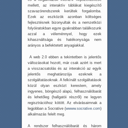
mellett, az interaktív táblákat kiegészítő
szavazórendszerek kerültek forgalomba.
Ezek az eszközök azonban költséges
fejlesztésnek bizonyultak és a nemzetközi
folyóiratokban egyre gyakrabban találkozunk
azzal a véleménnyel, hogy ezek
kihasználtsága és hatékonysága nem
arányos a befektetett anyagiakkal.
A web 2.0 ebben a tekintetben is jelentős
változásokat hozott, már csak azért is mert
a visszacsatolás és az interakció az egyik
jelentős meghatározója ezeknek a
szolgáltatásoknak. A felkínált szolgáltatások
közül olyan eszközt kerestem, amely
ingyenes, böngésző alapú, felhasználóbarát
és lehetőleg (hallgatói részről) ne legyen
regisztrációhoz kötött. Az elvárásaimnak a
legjobban a Socrative (
wwww.socrative.com
)
alkalmazás felelt meg.
A rendszer felhasználóbarát és három