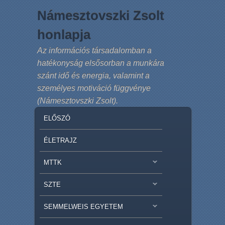
Námesztovszki Zsolt
honlapja
Az információs társadalomban a
hatékonyság elsősorban a munkára
szánt idő és energia, valamint a
személyes motiváció függvénye
(Námesztovszki Zsolt).
MAIN MENU
SKIP TO PRIMARY CONTENT
SKIP TO SECONDARY CONTENT
ELŐSZÓ
ÉLETRAJZ
MTTK
SZTE
SEMMELWEIS EGYETEM