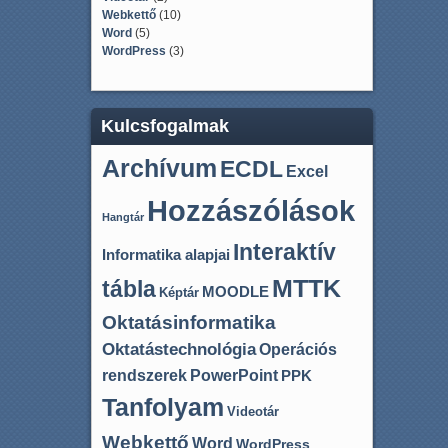
Webkettő
(10)
Word
(5)
WordPress
(3)
Kulcsfogalmak
Archívum
ECDL
Excel
Hozzászólások
Hangtár
Interaktív
Informatika alapjai
MTTK
tábla
MOODLE
Képtár
Oktatásinformatika
Oktatástechnológia
Operációs
rendszerek
PowerPoint
PPK
Tanfolyam
Videotár
Webkettő
Word
WordPress