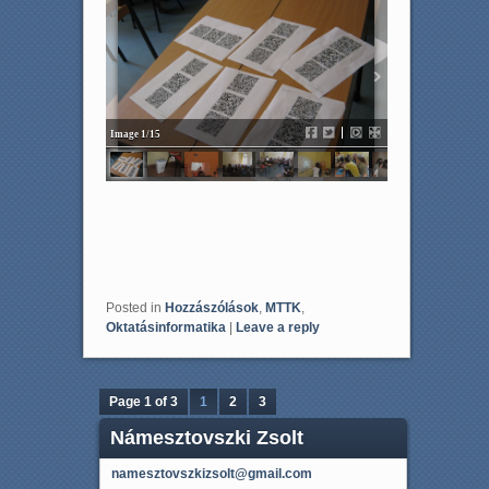
Image 1/15
Posted in
Hozzászólások
,
MTTK
,
Oktatásinformatika
|
Leave a reply
Page 1 of 3
1
2
3
Námesztovszki Zsolt
namesztovszkizsolt@gmail.com