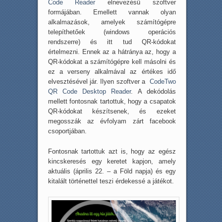
Code Reader
elnevezésű szoftver
formájában. Emellett vannak olyan
alkalmazások, amelyek számítógépre
telepíthetőek (windows operációs
rendszerre) és itt tud QR-kódokat
értelmezni. Ennek az a hátránya az, hogy a
QR-kódokat a számítógépre kell másolni és
ez a verseny alkalmával az értékes idő
elvesztésével jár. Ilyen szoftver a
CodeTwo
QR Code Desktop Reader
. A dekódolás
mellett fontosnak tartottuk, hogy a csapatok
QR-kódokat készítsenek, és ezeket
megosszák az évfolyam zárt facebook
csoportjában.
Fontosnak tartottuk azt is, hogy az egész
kincskeresés egy keretet kapjon, amely
aktuális (április 22. – a Föld napja) és egy
kitalált történettel teszi érdekessé a játékot.