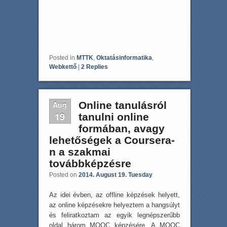
Posted in
MTTK
,
Oktatásinformatika
,
Webkettő
|
2
Replies
Aug
Online tanulásról
19
tanulni online
formában, avagy
lehetőségek a Coursera-
n a szakmai
továbbképzésre
Posted on
2014. August 19. Tuesday
Az idei évben, az offline képzések helyett,
az online képzésekre helyeztem a hangsúlyt
és feliratkoztam az egyik legnépszerűbb
oldal három MOOC képzésére. A MOOC