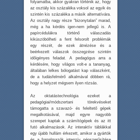
folyamatba, akkor gyakran történik az, hogy
az osztály kis százaléka voksol az egyik és
szintén kis százaléka a másik alternatívára.
Az osztály nagy része “bizonytalan” marad,
még a ha kérdés igen-nem jellegű is. A
papírcédulákra történő válaszadás
kiküszöbölheti a fent felsorolt problémák
egy részét, de ezek átnézése és a
beérkezett válaszok összegzése szintén
időigényes feladat. A pedagógus arra a
kérdésére, hogy világos volt-e a tananyag,
általában lelkes bólogatást kap válaszként,
de a tudásfelmérő alkalmával döbben rá,
hogy a helyzet mégsem ilyen rózsás.
Az oktatástechnológia ezeket a
pedagógiai/módszertani törekvéseket
támogatta a szavazó- és feleltető gépek
megalkotásával, majd egyre nagyobb
szerepet kaptak a számítógépek és az itt
futó alkalmazások. Az interaktív táblákkal
egy újabb hullám érkezett, amikor a gyártók
és a forgalmazók intenzív népszerűsítése