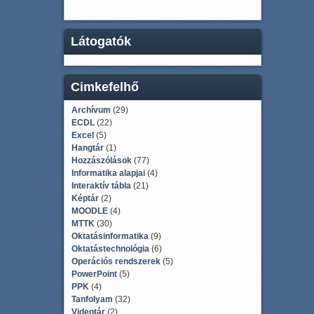
Látogatók
Cimkefelhő
Archívum
(29)
ECDL
(22)
Excel
(5)
Hangtár
(1)
Hozzászólások
(77)
Informatika alapjai
(4)
Interaktív tábla
(21)
Képtár
(2)
MOODLE
(4)
MTTK
(30)
Oktatásinformatika
(9)
Oktatástechnológia
(6)
Operációs rendszerek
(5)
PowerPoint
(5)
PPK
(4)
Tanfolyam
(32)
Videotár
(2)