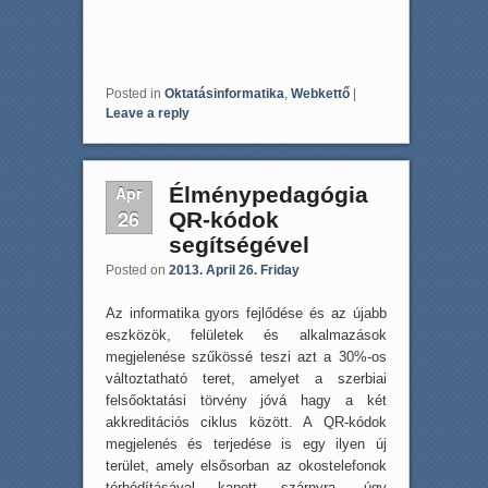
Posted in
Oktatásinformatika
,
Webkettő
|
Leave a reply
Apr
Élménypedagógia
26
QR-kódok
segítségével
Posted on
2013. April 26. Friday
Az informatika gyors fejlődése és az újabb
eszközök, felületek és alkalmazások
megjelenése szűkössé teszi azt a 30%-os
változtatható teret, amelyet a szerbiai
felsőoktatási törvény jóvá hagy a két
akkreditációs ciklus között. A QR-kódok
megjelenés és terjedése is egy ilyen új
terület, amely elsősorban az okostelefonok
térhódításával kapott szárnyra, úgy