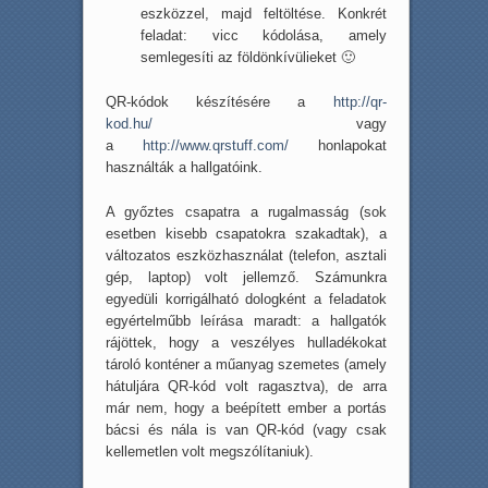
eszközzel, majd feltöltése. Konkrét
feladat: vicc kódolása, amely
semlegesíti az földönkívülieket 🙂
QR-kódok készítésére a
http://qr-
kod.hu/
vagy
a
http://www.qrstuff.com/
honlapokat
használták a hallgatóink.
A győztes csapatra a rugalmasság (sok
esetben kisebb csapatokra szakadtak), a
változatos eszközhasználat (telefon, asztali
gép, laptop) volt jellemző. Számunkra
egyedüli korrigálható dologként a feladatok
egyértelműbb leírása maradt: a hallgatók
rájöttek, hogy a veszélyes hulladékokat
tároló konténer a műanyag szemetes (amely
hátuljára QR-kód volt ragasztva), de arra
már nem, hogy a beépített ember a portás
bácsi és nála is van QR-kód (vagy csak
kellemetlen volt megszólítaniuk).