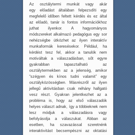
Az osztálytermi munkát vagy akár
egy előadást általában felpezsdíti egy
megfelelő időben feltett kérdés és ez által
az előadó, tanár is fontos információkhoz
juthat ilyenkor. A hagyományos
módszereket alkalmazó pedagógus egy sor
nehézségbe ütközhet az ilyen interaktív
munkaformák keresésekor. Például, ha
kérdést tesz fel, akkor a tanulók nem
motiváltak a válaszadásban, sőt egyre
gyakrabban tapasztalható az
osztálytermekben az a jelenség, amikor
“szégyen és kínos tudni valamit” egy
osztályközösségben. Másrészről az ilyen
jellegű aktivitásban csak néhány hallgató
vesz részt. Gyakran jelentkezhet az a
probléma is, hogy az első válaszadók
helyes választ adnak, így a többieknek nem
lesz módjuk a válaszadásra vagy
befolyásolja a válaszukat. Abban az
esetben, ha szavazással szeretnénk
interaktivitást becsempészni az oktatási