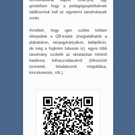
gondoltam hogy a pedagógusjelölteknek
találkozniuk kell az egyetemi tanulmányaik
során.
Amellett, hogy igen széles körben
elterjedtek a QR-kódok (megtalálhatók a
plakátokon, névjegykártyákon, belépőkön,
de még a fogkrém tubusán is), egyre több
tanulmány születik az oktatásban történő
hatékony felhasználásukról (titkosított
üzenetek, feladatsorok megoldása,
kincskeresés, stb.).