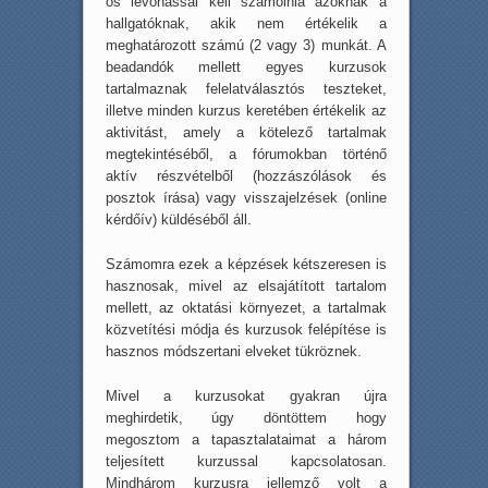
os levonással kell számolnia azoknak a
hallgatóknak, akik nem értékelik a
meghatározott számú (2 vagy 3) munkát. A
beadandók mellett egyes kurzusok
tartalmaznak felelatválasztós teszteket,
illetve minden kurzus keretében értékelik az
aktivitást, amely a kötelező tartalmak
megtekintéséből, a fórumokban történő
aktív részvételből (hozzászólások és
posztok írása) vagy visszajelzések (online
kérdőív) küldéséből áll.
Számomra ezek a képzések kétszeresen is
hasznosak, mivel az elsajátított tartalom
mellett, az oktatási környezet, a tartalmak
közvetítési módja és kurzusok felépítése is
hasznos módszertani elveket tükröznek.
Mivel a kurzusokat gyakran újra
meghirdetik, úgy döntöttem hogy
megosztom a tapasztalataimat a három
teljesített kurzussal kapcsolatosan.
Mindhárom kurzusra jellemző volt a