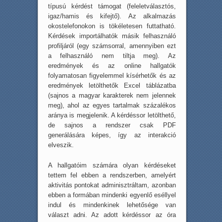
típusú kérdést támogat (feleletválasztós,
igaz/hamis és kifejtő). Az alkalmazás
okostelefonokon is tökéletesen futtatható.
Kérdések importálhatók másik felhasználó
profiljáról (egy számsorral, amennyiben ezt
a felhasználó nem tiltja meg). Az
eredmények és az online hallgatók
folyamatosan figyelemmel kísérhetők és az
eredmények letölthetők Excel táblázatba
(sajnos a magyar karakterek nem jelennek
meg), ahol az egyes tartalmak százalékos
aránya is megjelenik. A kérdéssor letölthető,
de sajnos a rendszer csak PDF
generálására képes, így az interakció
elveszik.
A hallgatóim számára olyan kérdéseket
tettem fel ebben a rendszerben, amelyért
aktivitás pontokat adminisztráltam, azonban
ebben a formában mindenki egyenlő eséllyel
indul és mindenkinek lehetősége van
választ adni. Az adott kérdéssor az óra