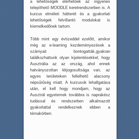
a lehetőségek elérhetőek az ingyenes
telepíthető MOODLE keretrendszerben is. A
kurzus elméleti hátterét és a gyakorlati
lehetőségek felvillantó modulokat is
kiemelkedőnek tartom.
Több mint egy évtizeddel ezelőtt, amikor
még az e-learning kezdeményezések a
szárnyait bontogatták,gyakran
találkozhattunk olyan kijelentésekkel, hogy
Ausztrália az az ország, ahol ennek
hatványozottan létjogosultsága van, az
egyes területeken fellelhető alacsony
népsűrűség miatt. A kurzusok lehallgatása
után, el kell hogy mondjam, hogy az
Ausztrál egyetemek továbbra is naprakész
tudással és rendszerben alkalmazott
gyakorlattal rendelkeznek ebben a
témakörben.