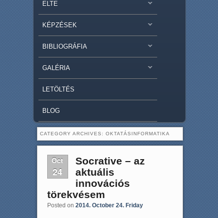
ELTE
KÉPZÉSEK
BIBLIOGRÁFIA
GALÉRIA
LETÖLTÉS
BLOG
CATEGORY ARCHIVES:
OKTATÁSINFORMATIKA
Oct
Socrative – az
24
aktuális
innovációs
törekvésem
Posted on
2014. October 24. Friday