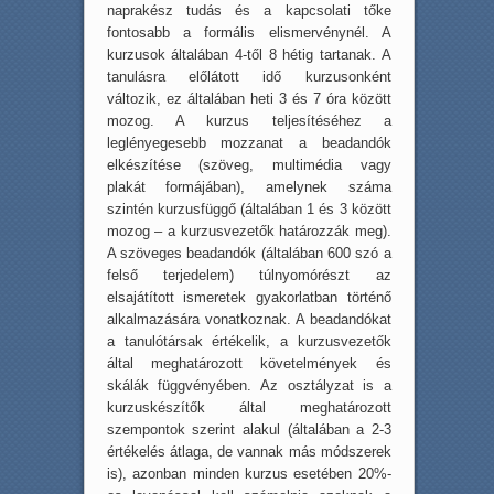
naprakész tudás és a kapcsolati tőke
fontosabb a formális elismervénynél. A
kurzusok általában 4-től 8 hétig tartanak. A
tanulásra előlátott idő kurzusonként
változik, ez általában heti 3 és 7 óra között
mozog. A kurzus teljesítéséhez a
leglényegesebb mozzanat a beadandók
elkészítése (szöveg, multimédia vagy
plakát formájában), amelynek száma
szintén kurzusfüggő (általában 1 és 3 között
mozog – a kurzusvezetők határozzák meg).
A szöveges beadandók (általában 600 szó a
felső terjedelem) túlnyomórészt az
elsajátított ismeretek gyakorlatban történő
alkalmazására vonatkoznak. A beadandókat
a tanulótársak értékelik, a kurzusvezetők
által meghatározott követelmények és
skálák függvényében. Az osztályzat is a
kurzuskészítők által meghatározott
szempontok szerint alakul (általában a 2-3
értékelés átlaga, de vannak más módszerek
is), azonban minden kurzus esetében 20%-