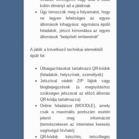
külön élményt ad a játéknak
Úgy tervezzük meg a folyamatot, hogy
ne legyen lehetséges az egyes
állomások kihagyása: egymásra épülő
feladatok, jelszó kimondása az egyes
állomások “beépített embereinél”
A játék a következő technikai elemekből
épült fel:
Útbaigazításokat tartalmazó QR-kódok
(feladatok, helyszínek, személyek)
Jelszóval védett ZIP fájlok vagy
blogbejegyzések (a megnyitáshoz
szükséges jelszavat az előző állomás
QR-kódja tartalmazza)
Online feladatsor (MOODLE), amely
csak a maximális pontszám esetén
jelenít meg információt
(természetesen az internetes keresés
segítségül hívható)
QR-kódok készítés, tetszőleges