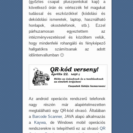
(győztes csapat pluszpontokat kap) a
következő órán és vértezzék fel magukat
tudással és eszközökkel (kódolási és
dekódolási ismeretek, laptop, használható
honlapok, okostelefonok, stb.). Ezzel
párhuzamosan egyeztettem az
intézményvezetéssel és közöltem velük,
hogy mindenfelé rohangáló és fényképező
hallgatókra számítsanak az adott
időintervallumban 🙂
Az android operációs rendszerű telefonok
nagy részén már alapértelmezetten
megtalálható egy QR-kód olvasó. Általában
a
Barcode Scanner
, JAVA alapú alkalmazás
a
Kaywa
, de Windows mobil operációs
rendszerekre is telepíthető ez az olvasó
QR