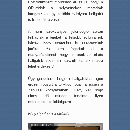
Pozitívumként mondható el az is, hogy a
QR-kódok a helyszíneken maradtak
kiragasztva, így a többi évfolyam hallgatói
is le tudták olvasni.
A nem szokványos jelenségre sokan
felkapták a fejüket, a felsőbb évfolyamok
kérték, hogy számukra is szervezzünk
játékot és nem fogadták el a
magyarázatomat. hogy ez csak az elsős
hallgatók számára készült és számukra
lehet érdekes :).
Úgy gondolom, hogy a hallgatókban igen
erősen rögzült a QR-kód fogalma ebben a
“tanulási környezetben”. Nagy kár, hogy
nincs idő minden fogalmat ilyen
módszerekkel feldolgozni.
Fényképalbum a játékról
PHOTO GALLERY