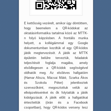
E kettősség vezérelt, amikor úgy döntöttem,
hogy beemelem a QR-kódokat az
oktatásinformatika tartalmai közé az MTTK-
n folyó képzésben. A frontális munka
helyett, a kollégáimmal egy Google
dokumentumban kezdtük el egy QR-kódos
játék megtervezését. A játék az MTTK
épületén belülre terveztük, feladatok
teljesítését foglalja magába, amely
elsődlegesen a QR-kódok segítségével
oldhatók meg. Az elsőéves hallgatóim
(Hamar Alisza, Mácsai Máté, Szarka Ákos
és Szokola Péter) jelentkeztek
szervezőként, megosztottuk velük az
elképzeléseinket és ők folytatták a játék
kidolgozását. A játék előtt a hallgatókat
értesítettük (órán és a Facebook
csoportban), hogy QR-kódos verseny lesz