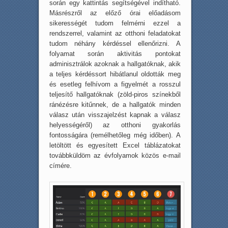
során egy kattintás segítségével indítható.
Másrészről az előző órai előadásom
sikerességét tudom felmérni ezzel a
rendszerrel, valamint az otthoni feladatokat
tudom néhány kérdéssel ellenőrizni. A
folyamat során aktivitás pontokat
adminisztrálok azoknak a hallgatóknak, akik
a teljes kérdéssort hibátlanul oldották meg
és esetleg felhívom a figyelmét a rosszul
teljesítő hallgatóknak (zöld-piros színekből
ránézésre kitűnnek, de a hallgatók minden
válasz után visszajelzést kapnak a válasz
helyességéről) az otthoni gyakorlás
fontosságára (remélhetőleg még időben). A
letöltött és egyesített Excel táblázatokat
továbbküldöm az évfolyamok közös e-mail
címére.