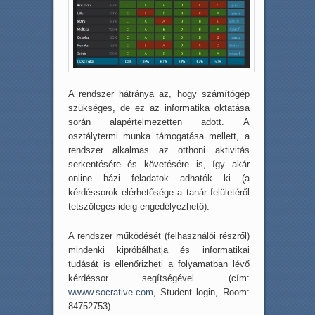
A rendszer hátránya az, hogy számítógép
szükséges, de ez az informatika oktatása
során alapértelmezetten adott. A
osztálytermi munka támogatása mellett, a
rendszer alkalmas az otthoni aktivitás
serkentésére és követésére is, így akár
online házi feladatok adhatók ki (a
kérdéssorok elérhetősége a tanár felületéről
tetszőleges ideig engedélyezhető).
A rendszer működését (felhasználói részről)
mindenki kipróbálhatja és informatikai
tudását is ellenőrizheti a folyamatban lévő
kérdéssor segítségével (cím:
wwww.socrative.com
, Student login, Room:
84752753).