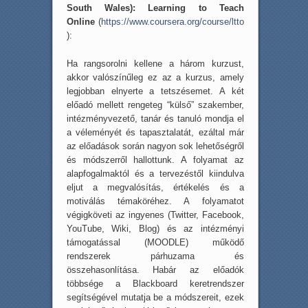
South Wales): Learning to Teach
Online
(
https://www.coursera.org/course/ltto
):
Ha rangsorolni kellene a három kurzust,
akkor valószínűleg ez az a kurzus, amely
legjobban elnyerte a tetszésemet. A két
előadó mellett rengeteg “külső” szakember,
intézményvezető, tanár és tanuló mondja el
a véleményét és tapasztalatát, ezáltal már
az előadások során nagyon sok lehetőségről
és módszerről hallottunk. A folyamat az
alapfogalmaktól és a tervezéstől kiindulva
eljut a megvalósítás, értékelés és a
motiválás témaköréhez. A folyamatot
végigköveti az ingyenes (Twitter, Facebook,
YouTube, Wiki, Blog) és az intézményi
támogatással (MOODLE) működő
rendszerek párhuzama és
összehasonlítása. Habár az előadók
többsége a Blackboard keretrendszer
segítségével mutatja be a módszereit, ezek