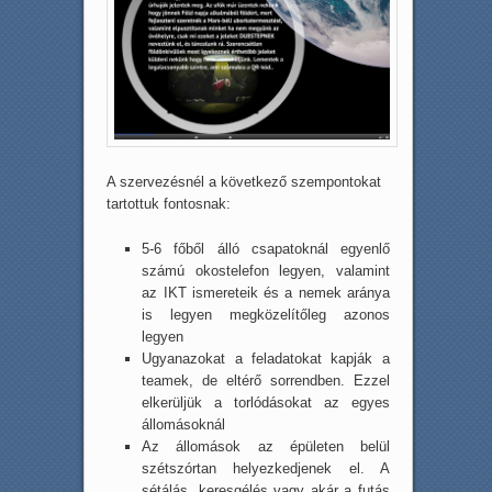
A szervezésnél a következő szempontokat
tartottuk fontosnak:
5-6 főből álló csapatoknál egyenlő
számú okostelefon legyen, valamint
az IKT ismereteik és a nemek aránya
is legyen megközelítőleg azonos
legyen
Ugyanazokat a feladatokat kapják a
teamek, de eltérő sorrendben. Ezzel
elkerüljük a torlódásokat az egyes
állomásoknál
Az állomások az épületen belül
szétszórtan helyezkedjenek el. A
sétálás, keresgélés vagy akár a futás