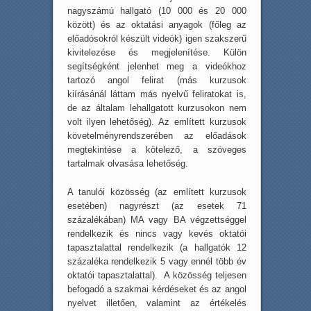
nagyszámú hallgató (10 000 és 20 000
között) és az oktatási anyagok (főleg az
előadósokról készült videók) igen szakszerű
kivitelezése és megjelenítése. Külön
segítségként jelenhet meg a videókhoz
tartozó angol felirat (más kurzusok
kiírásánál láttam más nyelvű feliratokat is,
de az általam lehallgatott kurzusokon nem
volt ilyen lehetőség). Az említett kurzusok
követelményrendszerében az előadások
megtekintése a kötelező, a szöveges
tartalmak olvasása lehetőség.
A tanulói közösség (az említett kurzusok
esetében) nagyrészt (az esetek 71
százalékában) MA vagy BA végzettséggel
rendelkezik és nincs vagy kevés oktatói
tapasztalattal rendelkezik (a hallgatók 12
százaléka rendelkezik 5 vagy ennél több év
oktatói tapasztalattal). A közösség teljesen
befogadó a szakmai kérdéseket és az angol
nyelvet illetően, valamint az értékelés