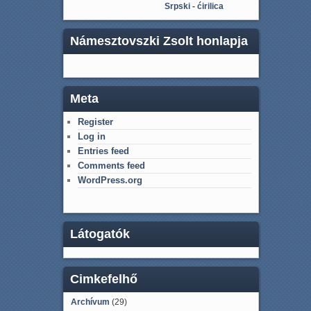
Srpski - ćirilica
Námesztovszki Zsolt honlapja
Meta
Register
Log in
Entries feed
Comments feed
WordPress.org
Látogatók
Cimkefelhő
Archívum
(29)