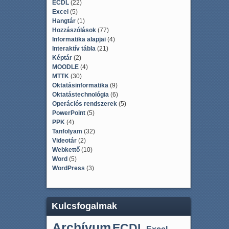
ECDL
(22)
Excel
(5)
Hangtár
(1)
Hozzászólások
(77)
Informatika alapjai
(4)
Interaktív tábla
(21)
Képtár
(2)
MOODLE
(4)
MTTK
(30)
Oktatásinformatika
(9)
Oktatástechnológia
(6)
Operációs rendszerek
(5)
PowerPoint
(5)
PPK
(4)
Tanfolyam
(32)
Videotár
(2)
Webkettő
(10)
Word
(5)
WordPress
(3)
Kulcsfogalmak
Archívum
ECDL