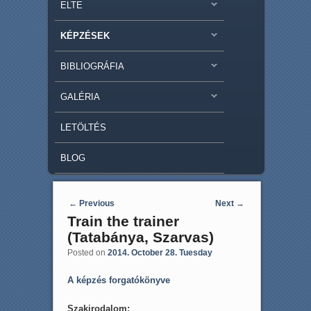
ELTE
KÉPZÉSEK
BIBLIOGRÁFIA
GALÉRIA
LETÖLTÉS
BLOG
Post navigation
←
Previous
Next
→
Train the trainer
(Tatabánya, Szarvas)
Posted on
2014. October 28. Tuesday
A képzés forgatókönyve
Szakirodalom: