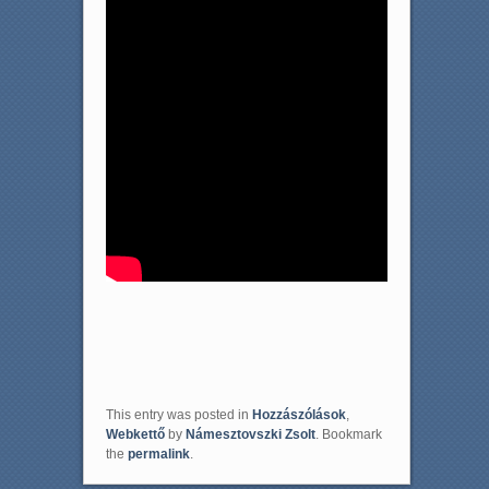
This entry was posted in
Hozzászólások
,
Webkettő
by
Námesztovszki Zsolt
. Bookmark
the
permalink
.