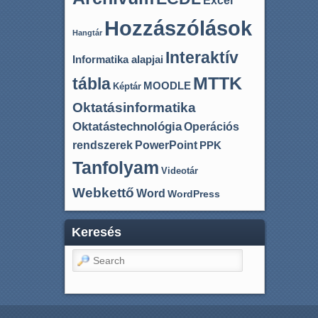
Excel
Hozzászólások
Hangtár
Interaktív
Informatika alapjai
MTTK
tábla
MOODLE
Képtár
Oktatásinformatika
Oktatástechnológia
Operációs
rendszerek
PowerPoint
PPK
Tanfolyam
Videotár
Webkettő
Word
WordPress
Keresés
Search