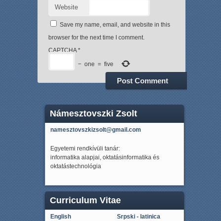
Website
Save my name, email, and website in this
browser for the next time I comment.
CAPTCHA
*
−
one
=
five
Námesztovszki Zsolt
namesztovszkizsolt@gmail.com
Egyetemi rendkívüli tanár:
informatika alapjai, oktatásinformatika és
oktatástechnológia
Curriculum Vitae
English
Srpski - latinica