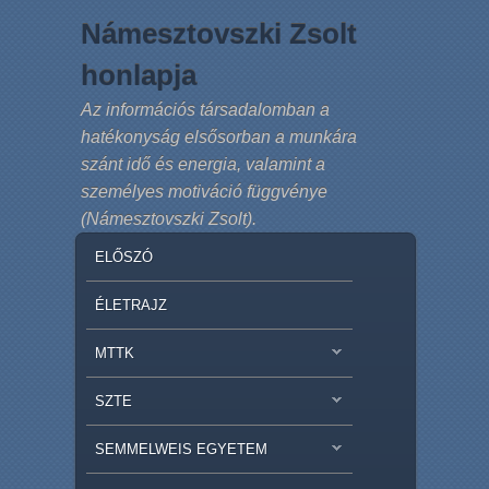
Námesztovszki Zsolt
honlapja
Az információs társadalomban a
hatékonyság elsősorban a munkára
szánt idő és energia, valamint a
személyes motiváció függvénye
(Námesztovszki Zsolt).
MAIN MENU
SKIP TO PRIMARY CONTENT
SKIP TO SECONDARY CONTENT
ELŐSZÓ
ÉLETRAJZ
MTTK
SZTE
SEMMELWEIS EGYETEM