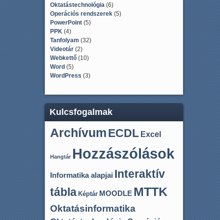
Oktatástechnológia
(6)
Operációs rendszerek
(5)
PowerPoint
(5)
PPK
(4)
Tanfolyam
(32)
Videotár
(2)
Webkettő
(10)
Word
(5)
WordPress
(3)
Kulcsfogalmak
Archívum
ECDL
Excel
Hozzászólások
Hangtár
Interaktív
Informatika alapjai
MTTK
tábla
MOODLE
Képtár
Oktatásinformatika