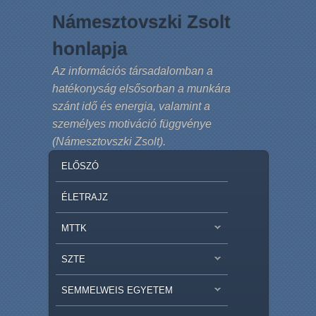
Námesztovszki Zsolt
honlapja
Az információs társadalomban a
hatékonyság elsősorban a munkára
szánt idő és energia, valamint a
személyes motiváció függvénye
(Námesztovszki Zsolt).
MAIN MENU
SKIP TO PRIMARY CONTENT
SKIP TO SECONDARY CONTENT
ELŐSZÓ
ÉLETRAJZ
MTTK
SZTE
SEMMELWEIS EGYETEM