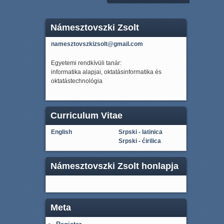
Námesztovszki Zsolt
namesztovszkizsolt@gmail.com
Egyetemi rendkívüli tanár:
informatika alapjai, oktatásinformatika és
oktatástechnológia
Curriculum Vitae
English
Srpski - latinica
Srpski - ćirilica
Námesztovszki Zsolt honlapja
Meta