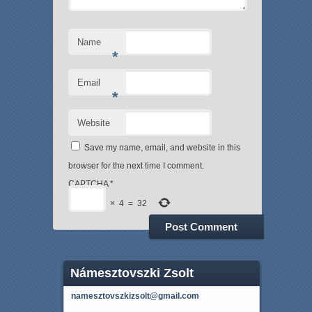
Name
*
Email
*
Website
Save my name, email, and website in this
browser for the next time I comment.
CAPTCHA
*
×
4
=
32
Námesztovszki Zsolt
namesztovszkizsolt@gmail.com