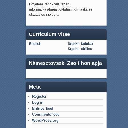
Egyetemi rendkívüli tanár:
informatika alapjai, oktatásinformatika és
oktatástechnológia
Curriculum Vitae
English
Srpski - latinica
Srpski - ćirilica
Námesztovszki Zsolt honlapja
Meta
Register
Log in
Entries feed
Comments feed
WordPress.org