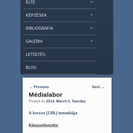
ELTE
KÉPZÉSEK
BIBLIOGRÁFIA
GALÉRIA
LETÖLTÉS
BLOG
Post navigation
←
Previous
Next
→
Médialabor
Posted on
2014. March 4. Tuesday
A kurzus (130L) tematikája
Képszerkesztés: