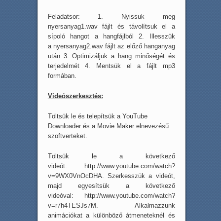
Feladatsor: 1. Nyissuk meg
nyersanyag1.wav fájlt és távolítsuk el a
sípoló hangot a hangfájlból 2. Illesszük
a nyersanyag2.wav fájlt az előző hanganyag
után 3. Optimizáljuk a hang minőségét és
terjedelmét 4. Mentsük el a fájlt mp3
formában.
Videószerkesztés:
Töltsük le és telepítsük a YouTube
Downloader és a Movie Maker elnevezésű
szoftverteket.
Töltsük le a következő
videót: http://www.youtube.com/watch?
v=9WX0VnOcDHA. Szerkesszük a videót,
majd egyesítsük a következő
videóval: http://www.youtube.com/watch?
v=r7h4TESJs7M. Alkalmazzunk
animációkat a különböző átmeneteknél és