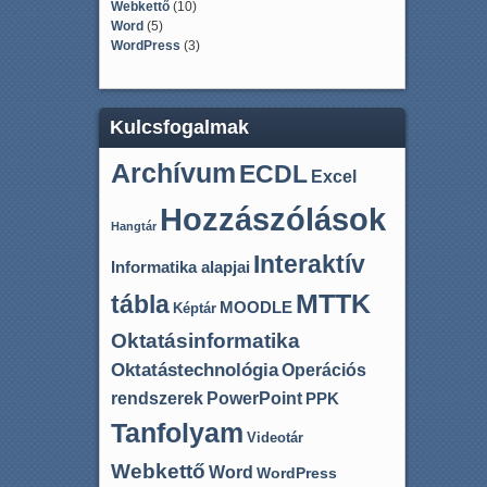
Webkettő
(10)
Word
(5)
WordPress
(3)
Kulcsfogalmak
Archívum
ECDL
Excel
Hozzászólások
Hangtár
Interaktív
Informatika alapjai
MTTK
tábla
MOODLE
Képtár
Oktatásinformatika
Oktatástechnológia
Operációs
rendszerek
PowerPoint
PPK
Tanfolyam
Videotár
Webkettő
Word
WordPress