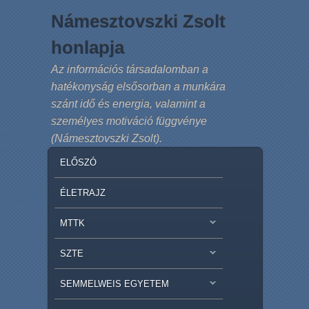
Námesztovszki Zsolt
honlapja
Az információs társadalomban a
hatékonyság elsősorban a munkára
szánt idő és energia, valamint a
személyes motiváció függvénye
(Námesztovszki Zsolt).
MAIN MENU
SKIP TO PRIMARY CONTENT
SKIP TO SECONDARY CONTENT
ELŐSZÓ
ÉLETRAJZ
MTTK
SZTE
SEMMELWEIS EGYETEM