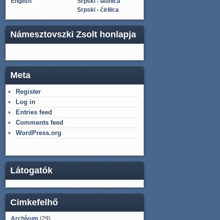
English
Srpski - latinica
Srpski - ćirilica
Námesztovszki Zsolt honlapja
Meta
Register
Log in
Entries feed
Comments feed
WordPress.org
Látogatók
Cimkefelhő
Archívum
(29)