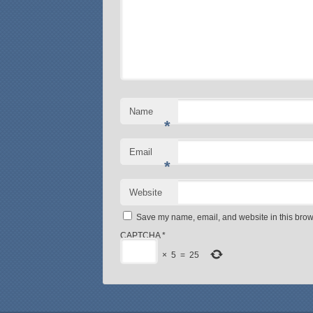
Name
*
Email
*
Website
Save my name, email, and website in this brows
CAPTCHA
*
×
5
=
25