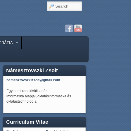
Search
GRÁFIA
Námesztovszki Zsolt
namesztovszkizsolt@gmail.com
Egyetemi rendkívüli tanár:
informatika alapjai, oktatásinformatika és
oktatástechnológia
Curriculum Vitae