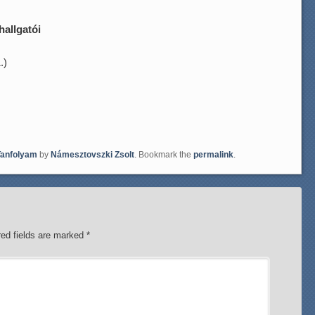
hallgatói
.)
Tanfolyam
by
Námesztovszki Zsolt
. Bookmark the
permalink
.
red fields are marked
*