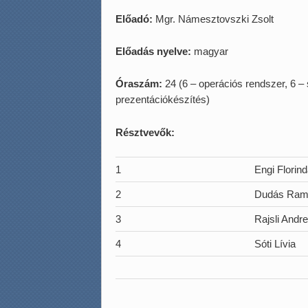
Előadó:
Mgr. Námesztovszki Zsolt
Előadás nyelve:
magyar
Óraszám:
24 (6 – operációs rendszer, 6 –
prezentációkészítés)
Résztvevők:
1
Engi Florin
2
Dudás Ram
3
Rajsli Andr
4
Sóti Lívia