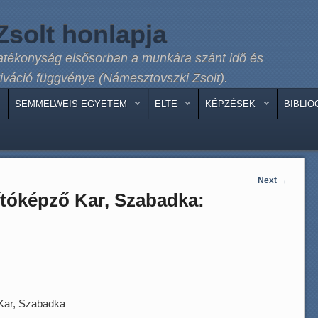
solt honlapja
atékonyság elsősorban a munkára szánt idő és
iváció függvénye (Námesztovszki Zsolt).
SEMMELWEIS EGYETEM
ELTE
KÉPZÉSEK
BIBLIO
Next
→
tóképző Kar, Szabadka:
Kar, Szabadka