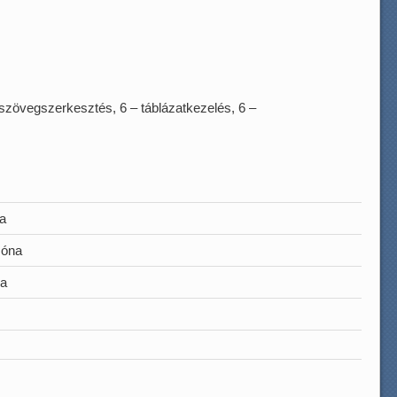
 szövegszerkesztés, 6 – táblázatkezelés, 6 –
da
óna
ea