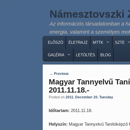
Námesztovszki Z
Az információs társadalomban a h
energia, valamint a személyes mot
MAIN MENU
SKIP TO PRIMARY CONTENT
SKIP TO SECONDARY CONTENT
ELŐSZÓ
ÉLETRAJZ
MTTK
SZTE
GALÉRIA
LETÖLTÉS
BLOG
Post navigation
←
Previous
Magyar Tannyelvű Taní
2011.11.18.-
Posted on
2011. December 20. Tuesday
Időtartam:
2011.11.18.
Helyszín:
Magyar Tannyelvű Tanítóképző 