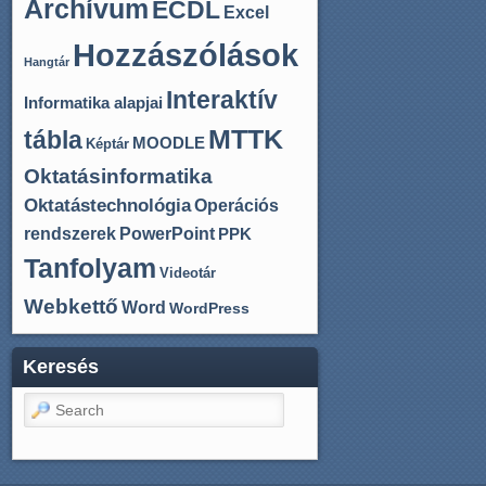
Archívum
ECDL
Excel
Hozzászólások
Hangtár
Interaktív
Informatika alapjai
MTTK
tábla
MOODLE
Képtár
Oktatásinformatika
Oktatástechnológia
Operációs
rendszerek
PowerPoint
PPK
Tanfolyam
Videotár
Webkettő
Word
WordPress
Keresés
Search